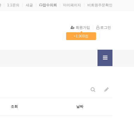
Q
1:1문의
새글
접수의뢰
마이페이지
비회원주문확인
회원가입
로그인
+1,000점
F.2F.2F.2F.2F.2Fetc
alertXSS
SELECT
qqq
검색광고002
그누보드
조회
날짜